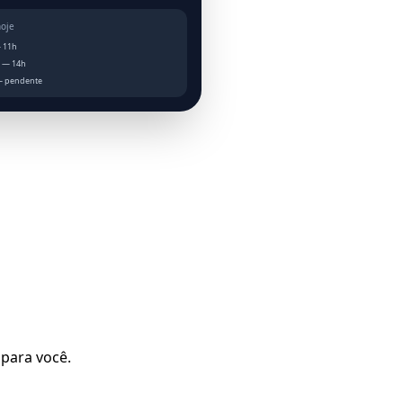
hoje
 11h
a — 14h
— pendente
 para você.