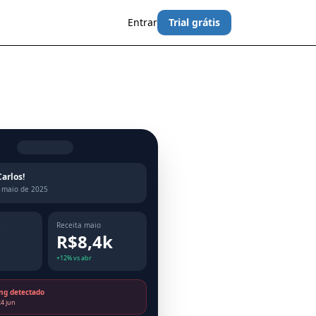
Entrar
Trial grátis
Carlos!
 maio de 2025
e
Receita maio
R$8,4k
+12% vs abr
g detectado
4 jun