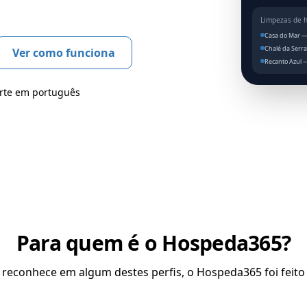
Limpezas de 
Casa do Mar —
Chalé da Serr
Ver como funciona
Recanto Azul 
rte em português
Para quem é o Hospeda365?
 reconhece em algum destes perfis, o Hospeda365 foi feito