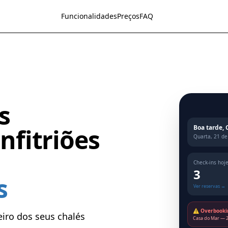
Funcionalidades
Preços
FAQ
s
Boa tarde, 
nfitriões
Quarta, 21 de
Check-ins hoj
3
s
Ver reservas →
⚠ Overbookin
eiro dos seus chalés
Casa do Mar — 2